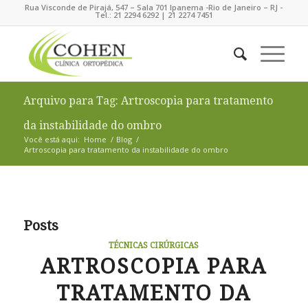
Rua Visconde de Pirajá, 547 – Sala 701 Ipanema -Rio de Janeiro – RJ -
Tel.: 21 2294 6292 | 21 2274 7451
Arquivo para Tag: Artroscopia para tratamento
da instabilidade do ombro
Você está aqui:
Home
/
Blog
/
Artroscopia para tratamento da instabilidade do ombro
Posts
TÉCNICAS CIRÚRGICAS
ARTROSCOPIA PARA
TRATAMENTO DA