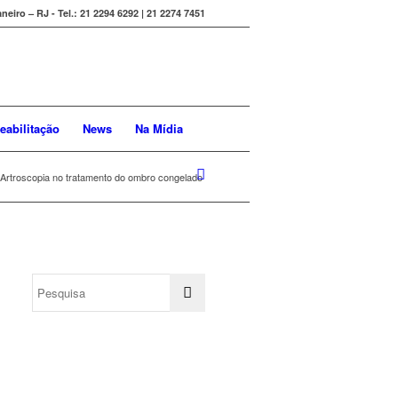
eiro – RJ - Tel.: 21 2294 6292 | 21 2274 7451
eabilitação
News
Na Mídia
Artroscopia no tratamento do ombro congelado